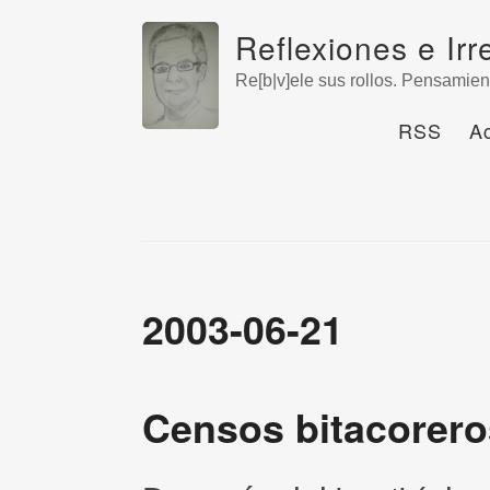
Reflexiones e Irr
Re[b|v]ele sus rollos. Pensamien
RSS
A
2003-06-21
Censos bitacorero