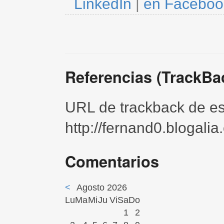
LinkedIn
|
en Faceboo
Referencias (TrackBa
URL de trackback de est
http://fernand0.blogali
Comentarios
<
Agosto 2026
Lu
Ma
Mi
Ju
Vi
Sa
Do
1
2