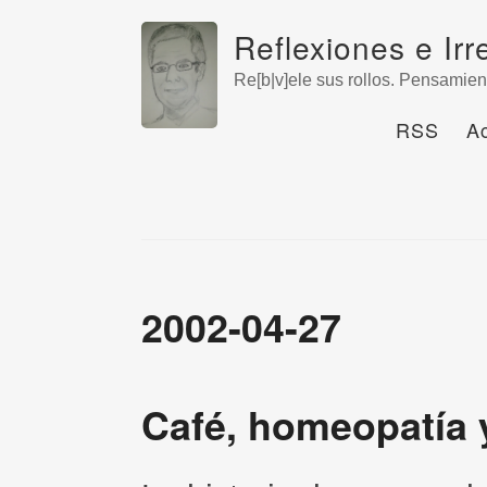
Reflexiones e Irr
Re[b|v]ele sus rollos. Pensamien
RSS
A
2002-04-27
Café, homeopatía 