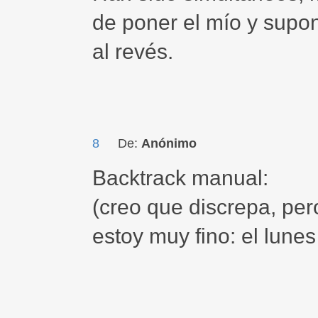
de poner el mío y supo
al revés.
8
De:
Anónimo
Backtrack manual:
(creo que discrepa, per
estoy muy fino: el lune