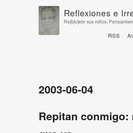
Reflexiones e Irr
Re[b|v]ele sus rollos. Pensamien
RSS
A
2003-06-04
Repitan conmigo: 