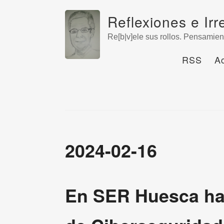
Reflexiones e Irr
Re[b|v]ele sus rollos. Pensamien
RSS
A
2024-02-16
En SER Huesca ha