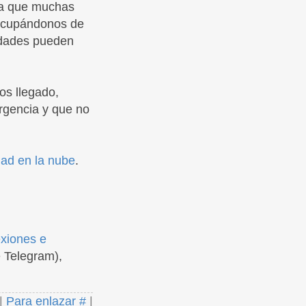
cia que muchas
 ocupándonos de
vidades pueden
os llegado,
rgencia y que no
dad en la nube
.
exiones e
 Telegram),
|
Para enlazar #
|