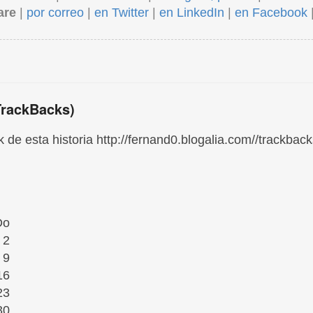
are
|
por correo
|
en Twitter
|
en LinkedIn
|
en Facebook
TrackBacks)
 de esta historia http://fernand0.blogalia.com//trackbac
Do
2
9
16
23
30