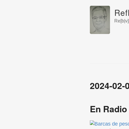
Ref
Re[b|v]
2024-02-
En Radio