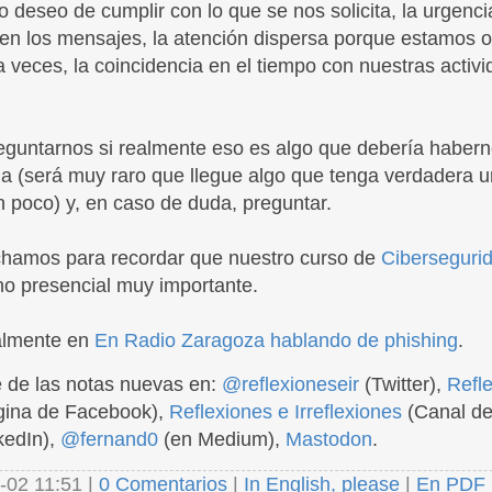
ro deseo de cumplir con lo que se nos solicita, la urgen
ren los mensajes, la atención dispersa porque estamos
 a veces, la coincidencia en el tiempo con nuestras acti
eguntarnos si realmente eso es algo que debería habern
a (será muy raro que llegue algo que tenga verdadera u
 poco) y, en caso de duda, preguntar.
hamos para recordar que nuestro curso de
Ciberseguri
no presencial muy importante.
nalmente en
En Radio Zaragoza hablando de phishing
.
 de las notas nuevas en:
@reflexioneseir
(Twitter),
Refl
ina de Facebook),
Reflexiones e Irreflexiones
(Canal de
kedIn),
@fernand0
(en Medium),
Mastodon
.
-02 11:51 |
0 Comentarios
|
In English, please
|
En PDF