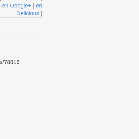
|
en Google+
|
en
Delicious
|
ks/78816