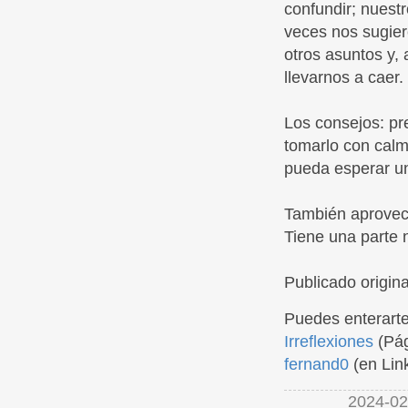
confundir; nuest
veces nos sugie
otros asuntos y,
llevarnos a caer.
Los consejos: pr
tomarlo con calm
pueda esperar un
También aprovec
Tiene una parte 
Publicado origi
Puedes enterarte
Irreflexiones
(Pág
fernand0
(en Lin
2024-02