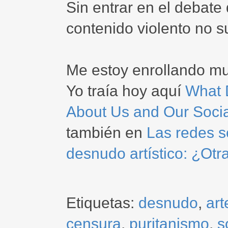
Sin entrar en el debat
contenido violento no su
Me estoy enrollando m
Yo traía hoy aquí
What 
About Us and Our Soci
también en
Las redes so
desnudo artístico: ¿Ot
Etiquetas:
desnudo
,
art
censura
,
puritanismo
,
s