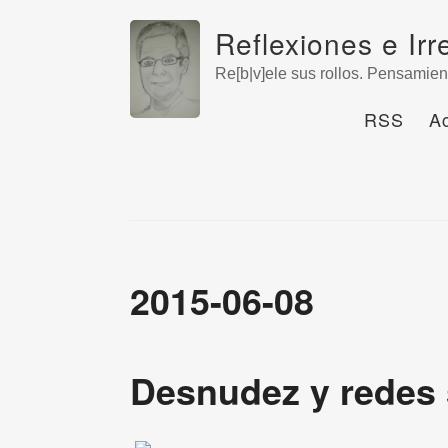
Reflexiones e Irr
Re[b|v]ele sus rollos. Pensamien
RSS
A
2015-06-08
Desnudez y redes 