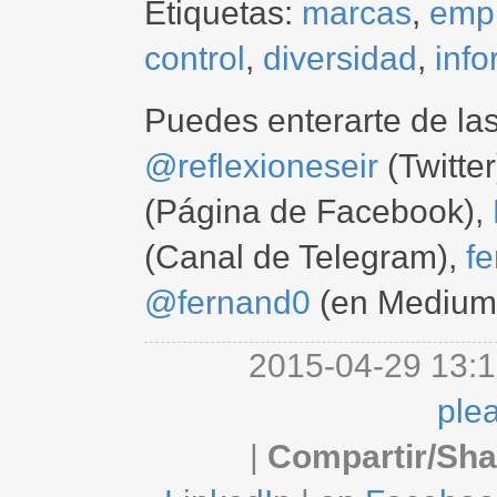
Etiquetas:
marcas
,
emp
control
,
diversidad
,
inf
Puedes enterarte de la
@reflexioneseir
(Twitter
(Página de Facebook),
(Canal de Telegram),
f
@fernand0
(en Medium
2015-04-29 13:1
ple
|
Compartir/Sha