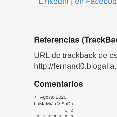
LinkedIn
|
en Faceboo
Referencias (TrackBa
URL de trackback de est
http://fernand0.blogali
Comentarios
<
Agosto 2026
Lu
Ma
Mi
Ju
Vi
Sa
Do
1
2
3
4
5
6
7
8
9