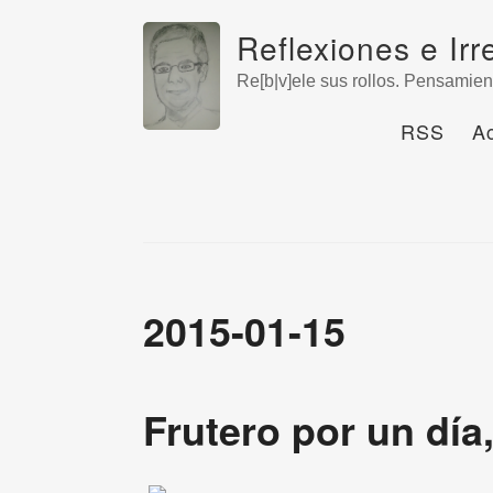
Reflexiones e Irr
Re[b|v]ele sus rollos. Pensamien
RSS
A
2015-01-15
Frutero por un dí