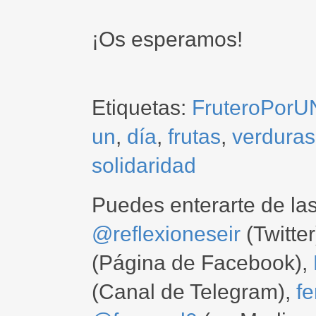
¡Os esperamos!
Etiquetas:
FruteroPorU
un
,
día
,
frutas
,
verduras
solidaridad
Puedes enterarte de la
@reflexioneseir
(Twitter
(Página de Facebook),
(Canal de Telegram),
f