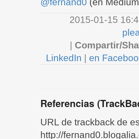
@fernand0
(en Medium
2015-01-15 16:4
ple
|
Compartir/Sha
LinkedIn
|
en Faceboo
Referencias (TrackBa
URL de trackback de est
http://fernand0.blogali