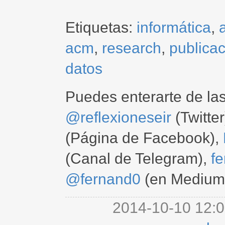
Etiquetas:
informática
,
acm
,
research
,
publica
datos
Puedes enterarte de la
@reflexioneseir
(Twitter
(Página de Facebook),
(Canal de Telegram),
f
@fernand0
(en Medium
2014-10-10 12:0