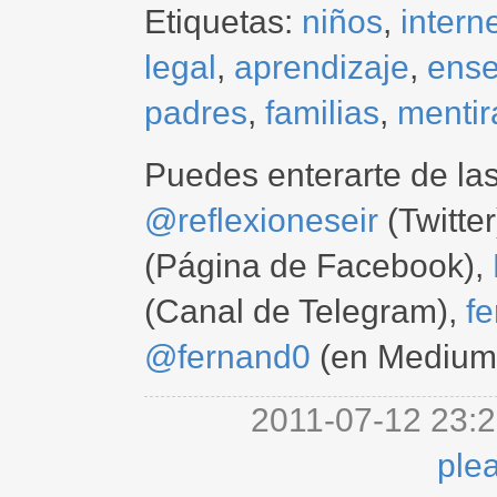
Etiquetas:
niños
,
intern
legal
,
aprendizaje
,
ens
padres
,
familias
,
mentir
Puedes enterarte de la
@reflexioneseir
(Twitter
(Página de Facebook),
(Canal de Telegram),
f
@fernand0
(en Medium
2011-07-12 23:2
ple