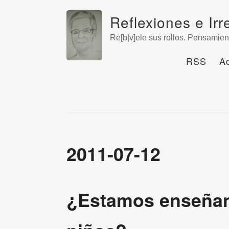
Reflexiones e Irr
Re[b|v]ele sus rollos. Pensamien
RSS
A
2011-07-12
¿Estamos enseñand