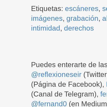
Etiquetas:
escáneres
,
s
imágenes
,
grabación
,
a
intimidad
,
derechos
Puedes enterarte de la
@reflexioneseir
(Twitter
(Página de Facebook),
(Canal de Telegram),
f
@fernand0
(en Medium