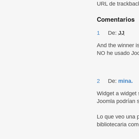
URL de trackback
Comentarios
1
De:
JJ
And the winner is
NO he usado Joo
2
De:
mina.
Widget a widget 
Joomla podrían s
Lo que veo una p
bibliotecaria co