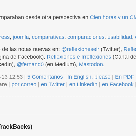
comparaban desde otra perspectiva en
Cien horas y un 
ress
,
joomla
,
comparativas
,
comparaciones
,
usabilidad
,
 de las notas nuevas en:
@reflexioneseir
(Twitter),
Refl
ina de Facebook),
Reflexiones e Irreflexiones
(Canal de
kedIn),
@fernand0
(en Medium),
Mastodon
.
-13 12:53 |
5 Comentarios
|
In English, please
|
En PDF
are
|
por correo
|
en Twitter
|
en LinkedIn
|
en Facebook
TrackBacks)