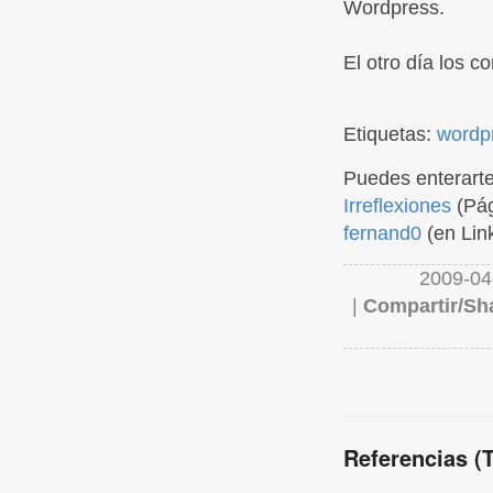
Wordpress.
El otro día los 
Etiquetas:
wordp
Puedes enterarte
Irreflexiones
(Pág
fernand0
(en Lin
2009-04
|
Compartir/Sh
Referencias (