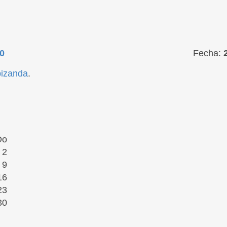
0
Fecha:
bizanda
.
Do
2
9
16
23
30