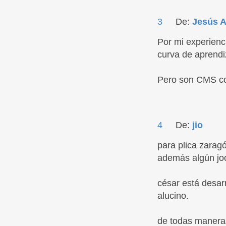
3
De:
Jesús A
Por mi experien
curva de aprendi
Pero son CMS con
4
De:
jio
para plica zara
además algún jo
césar está desar
alucino.
de todas maneras