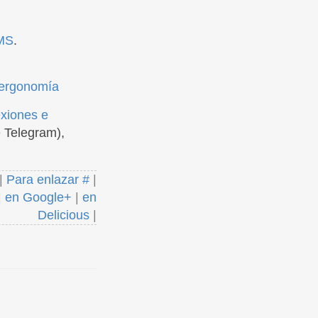
CMS
.
ergonomía
exiones e
 Telegram),
|
Para enlazar #
|
|
en Google+
|
en
Delicious
|