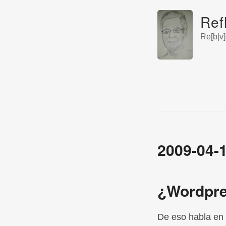
Ref
Re[b|v]
2009-04-
¿Wordpre
De eso habla en