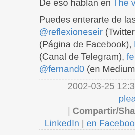
De eso hablan en
The v
Puedes enterarte de la
@reflexioneseir
(Twitter
(Página de Facebook),
(Canal de Telegram),
f
@fernand0
(en Medium
2002-03-25 12:3
ple
|
Compartir/Sha
LinkedIn
|
en Faceboo