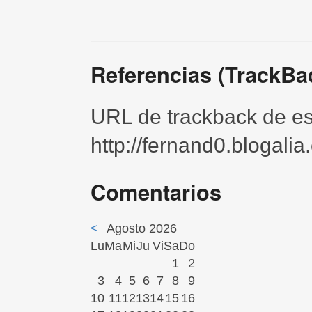
Referencias (TrackBa
URL de trackback de est
http://fernand0.blogali
Comentarios
<
Agosto 2026
Lu
Ma
Mi
Ju
Vi
Sa
Do
1
2
3
4
5
6
7
8
9
10
11
12
13
14
15
16