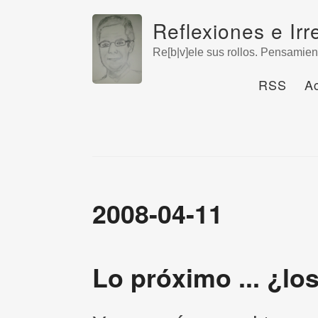
Reflexiones e Irr
Re[b|v]ele sus rollos. Pensamien
RSS
A
2008-04-11
Lo próximo ... ¿lo