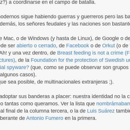
ez?) a coordinarse en el campo de batalla.
odernos sigue habiendo guerras y guerreros pero las b
demás, los señores feudales y las naciones son bastante
 Mac, o de Windows (y hasta de Linux), de Google o d
ede ser
abierto o cerrado
, de
Facebook
o de
Orkut
(o de 
 ¡Ah! y una vez dentro, de
Breast feeding is not a crime 
ctures)
, de la
Foundation for the protection of Swedish
cial spyware?
(que, como se puede observar son grupos a
 algunos casos).
ue sea posible, de multinacionales extranjeras ;).
 adoptar sus banderas a placer: nuestra identidad no la 
no tantas como queramos. Ver la lista que
nombrámabam
 al final de la columna tercera, o la de
Luis Suárez
tambié
uberante de
Antonio Fumero
en la primera.