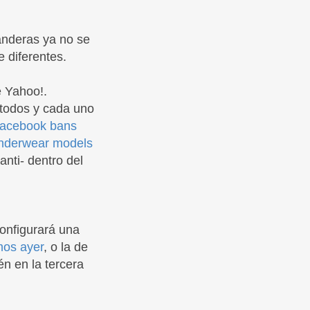
anderas ya no se
 diferentes.
e Yahoo!.
todos y cada uno
(Facebook bans
 underwear models
nti- dentro del
configurará una
os ayer
, o la de
n en la tercera