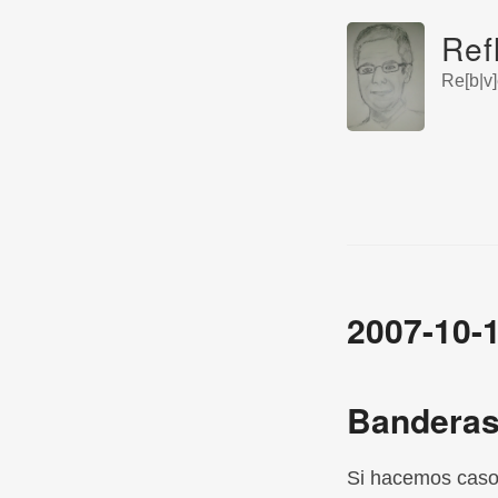
Ref
Re[b|v]
2007-10-
Banderas
Si hacemos caso 