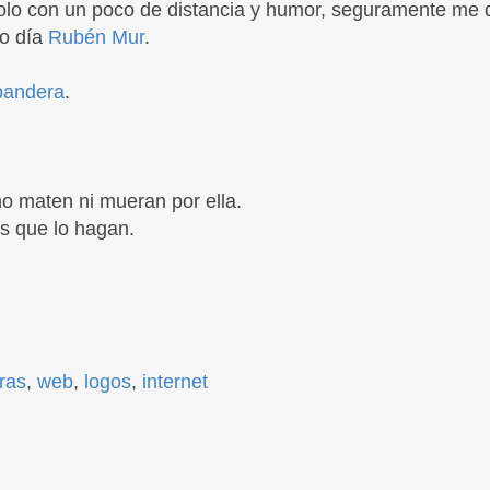
lo con un poco de distancia y humor, seguramente me 
ro día
Rubén Mur
.
 bandera
.
no maten ni mueran por ella.
os que lo hagan.
ras
,
web
,
logos
,
internet