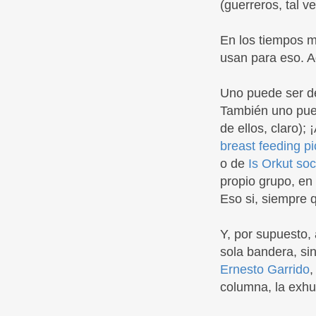
(guerreros, tal v
En los tiempos m
usan para eso. A
Uno puede ser de
También uno pu
de ellos, claro);
breast feeding pi
o de
Is Orkut so
propio grupo, en
Eso si, siempre q
Y, por supuesto,
sola bandera, si
Ernesto Garrido
,
columna, la exh