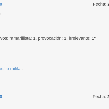
0
Fecha:
l:
vos: "amarillista: 1, provocación: 1, irrelevante: 1"
file militar
.
0
Fecha: