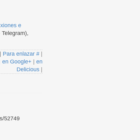
exiones e
 Telegram),
|
Para enlazar #
|
|
en Google+
|
en
Delicious
|
ks/52749