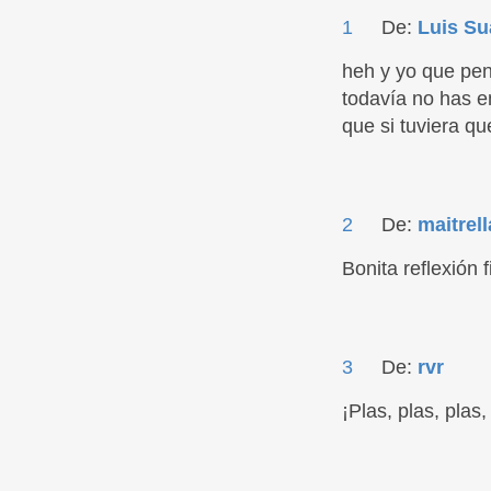
1
De:
Luis Su
heh y yo que pe
todavía no has 
que si tuviera que
2
De:
maitrell
Bonita reflexión f
3
De:
rvr
¡Plas, plas, plas,