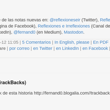
 de las notas nuevas en:
@reflexioneseir
(Twitter),
Refl
ina de Facebook),
Reflexiones e Irreflexiones
(Canal de
kedIn),
@fernand0
(en Medium),
Mastodon
.
-12 11:05 |
5 Comentarios
|
In English, please
|
En PDF
are
|
por correo
|
en Twitter
|
en LinkedIn
|
en Facebook
TrackBacks)
 de esta historia http://fernand0.blogalia.com//trackbac