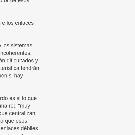
utor de esos
)
re los enlaces
e los sistemas
incoherentes.
n dificultados y
terística tendrán
pen si hay
do es si lo que
una red "muy
 que centralizan
 porque esos
 enlaces débiles