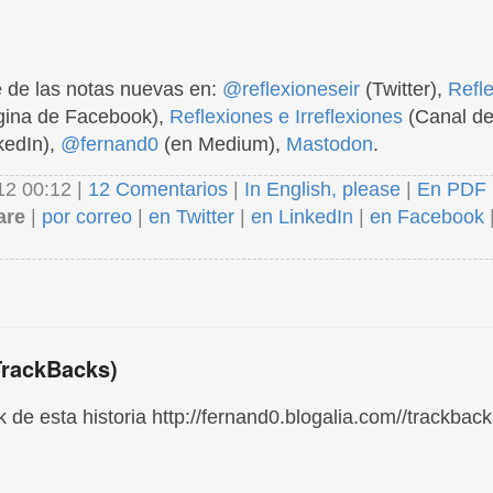
 de las notas nuevas en:
@reflexioneseir
(Twitter),
Refl
ina de Facebook),
Reflexiones e Irreflexiones
(Canal de
kedIn),
@fernand0
(en Medium),
Mastodon
.
12 00:12 |
12 Comentarios
|
In English, please
|
En PDF
are
|
por correo
|
en Twitter
|
en LinkedIn
|
en Facebook
TrackBacks)
 de esta historia http://fernand0.blogalia.com//trackbac