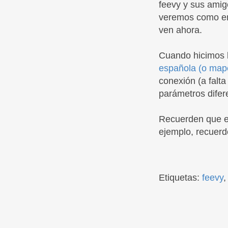
feevy y sus amig
veremos como en 
ven ahora.
Cuando hicimos 
española (o map
conexión (a falta
parámetros difer
Recuerden que es
ejemplo, recuer
Etiquetas:
feevy