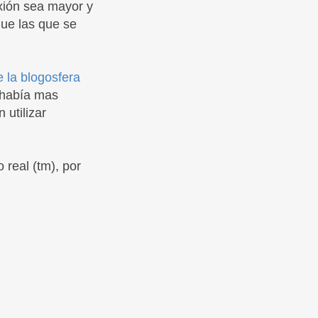
xión sea mayor y
ue las que se
e la blogosfera
 había mas
 utilizar
real (tm), por