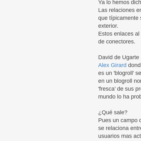
Ya lo hemos dich
Las relaciones e
que típicamente 
exterior.
Estos enlaces al
de conectores.
David de Ugarte
Alex Girard
donde
es un 'blogroll' 
en un blogroll n
'fresca' de sus p
mundo lo ha prob
¿Qué sale?
Pues un campo de
se relaciona ent
usuarios mas act