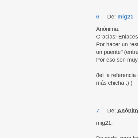
6
De:
mig21
Anónima:
Gracias! Enlaces
Por hacer un res
un puente" (entr
Por eso son muy 
(leí la referenci
más chicha ;) )
7
De:
Anónim
mig21: