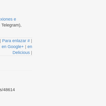
exiones e
 Telegram),
|
Para enlazar #
|
|
en Google+
|
en
Delicious
|
ks/48614