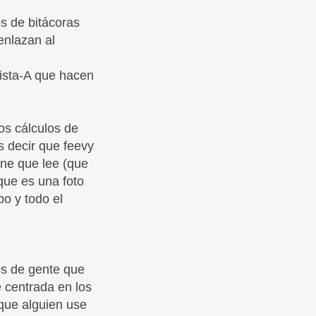
s de bitácoras
enlazan al
lista-A que hacen
s cálculos de
s decir que feevy
one que lee (que
que es una foto
po y todo el
os de gente que
 centrada en los
que alguien use