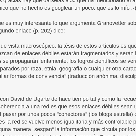
s gracias hay que dárselas a JJ que ha mencionado al a
único que he hecho es googlear un poco, que es lo mío :-
ue es muy interesante lo que argumenta Granovetter sob
gundo enlace (p. 202) dice:
de vista macroscópico, la tésis de estos artículos es qu
ezcan de enlaces débiles estarán fragmentados y serán 
se propagarán lentamente, los logros científicos se verá
arados por raza, etnia, geografía o cualquier otra carac
allar formas de convivencia" (traducción anónima, discul
con David de Ugarte de hace tiempo tal y como la recuer
coherencia a una red es que esos enlaces débiles sean 
 al pasar por unos pocos "conectores" (los blogs estrella)
les la red se vuelve menos igualitaria y más controlable
guna manera "sesgan" la información que circula por los