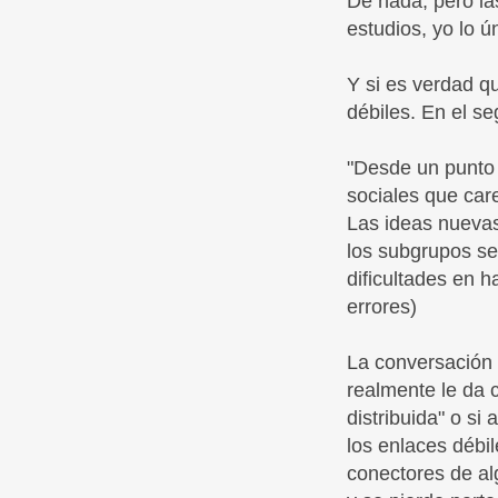
De nada, pero la
estudios, yo lo 
Y si es verdad q
débiles. En el se
"Desde un punto 
sociales que car
Las ideas nuevas 
los subgrupos sep
dificultades en h
errores)
La conversación 
realmente le da 
distribuida" o si
los enlaces débi
conectores de al