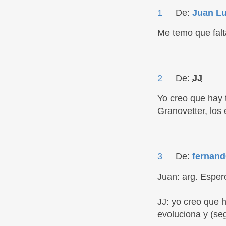
1
De:
Juan L
Me temo que fal
2
De:
JJ
Yo creo que hay 
Granovetter, los
3
De:
fernand
Juan: arg. Esper
JJ: yo creo que 
evoluciona y (s