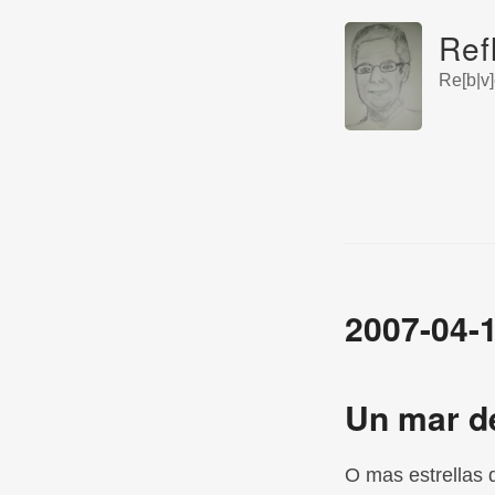
Ref
Re[b|v]
2007-04-
Un mar de
O mas estrellas q