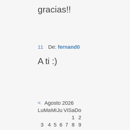
gracias!!
11
De:
fernand0
A ti :)
<
Agosto 2026
Lu
Ma
Mi
Ju
Vi
Sa
Do
1
2
3
4
5
6
7
8
9