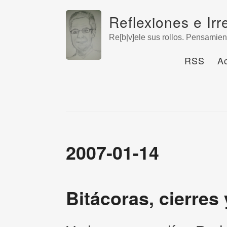
Reflexiones e Irr
Re[b|v]ele sus rollos. Pensamien
RSS
A
2007-01-14
Bitácoras, cierre