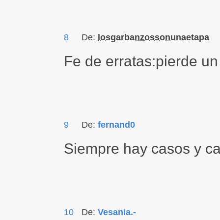
8
De:
losgarbanzossonunaetapa
Fe de erratas:pierde un 
9
De:
fernand0
Siempre hay casos y cas
10
De:
Vesania.-