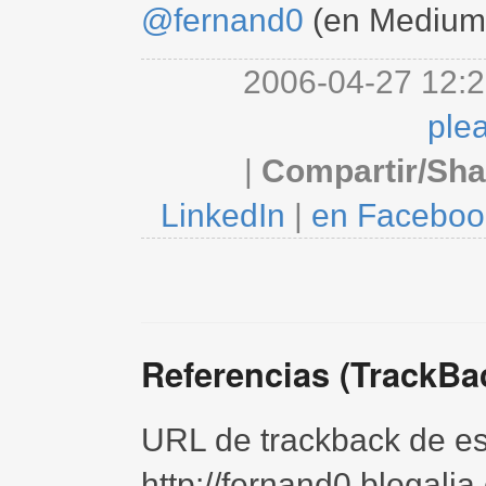
@fernand0
(en Medium
2006-04-27 12:2
ple
|
Compartir/Sha
LinkedIn
|
en Faceboo
Referencias (TrackBa
URL de trackback de est
http://fernand0.blogali