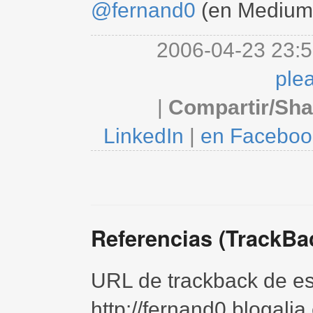
@fernand0
(en Medium
2006-04-23 23:5
ple
|
Compartir/Sha
LinkedIn
|
en Faceboo
Referencias (TrackBa
URL de trackback de est
http://fernand0.blogali