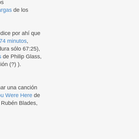
os
argas
de los
dice por ahí que
 74 minutos
,
ura sólo 67:25),
s
de Philip Glass,
ón (?) ).
mar una canción
ou Were Here
de
e Rubén Blades,