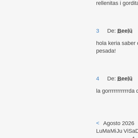
rellenitas i gordit
3
De:
Beelü
hola keria saber 
pesada!
4
De:
Beelü
la gorrrrrrrrrrrda 
<
Agosto 2026
Lu
Ma
Mi
Ju
Vi
Sa