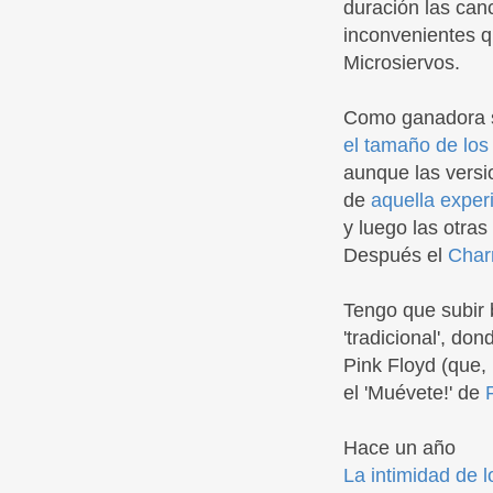
duración las can
inconvenientes q
Microsiervos.
Como ganadora 
el tamaño de los
aunque las versi
de
aquella exper
y luego las otras
Después el
Charr
Tengo que subir 
'tradicional', d
Pink Floyd (que,
el 'Muévete!' de
Hace un año
La intimidad de l