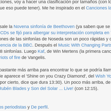
ciones, voy a hacer una clasificación por tamaños (con l
ue eso puede tener). Me he inspirado en el
Canciones l
sale la
Novena sinfonía de Beethoven
(ya saben que se 
 CDs se fijó para albergar su interpretación completa en
ones de las sinfonías de Noseda son un poco rápidas y d
iencia de la BBC
. Después el
Music With Changing Part
 8 sinfonías. Luego
Kaf
, de Win Mertens (la primera canci
iots of fire
de Vangelis.
bastante más arriba para encontrar lo que se podría lla
onde aparece el 'Shine on you Crazy Diamond', del
Wish Y
 por cierto, dice que dura 13:30). Un poco más arriba, d
Rubén Blades y Son del Solar ... Live!
(con 12:15).
os periodistas
y
De perfil
.