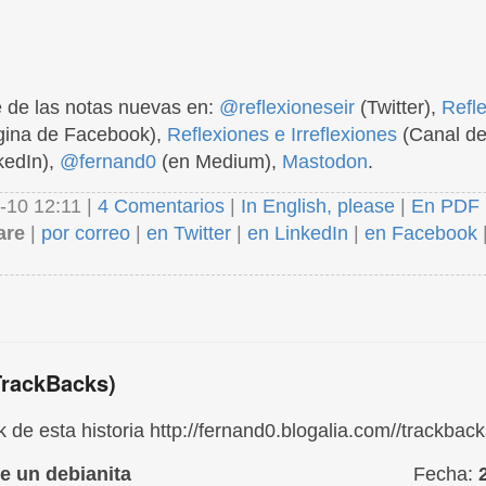
 de las notas nuevas en:
@reflexioneseir
(Twitter),
Refl
ina de Facebook),
Reflexiones e Irreflexiones
(Canal de
kedIn),
@fernand0
(en Medium),
Mastodon
.
-10 12:11 |
4 Comentarios
|
In English, please
|
En PDF
are
|
por correo
|
en Twitter
|
en LinkedIn
|
en Facebook
TrackBacks)
 de esta historia http://fernand0.blogalia.com//trackbac
de un debianita
Fecha: