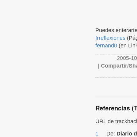
Puedes enterarte
Irreflexiones
(Pág
fernand0
(en Lin
2005-10
|
Compartir/Sh
Referencias (
URL de trackback
1
De:
Diario 