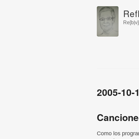
Ref
Re[b|v]
2005-10-
Cancione
Como los progra