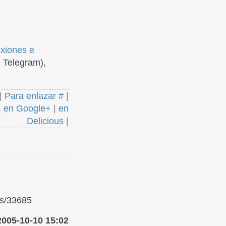
exiones e
 Telegram),
|
Para enlazar #
|
|
en Google+
|
en
Delicious
|
ks/33685
2005-10-10 15:02