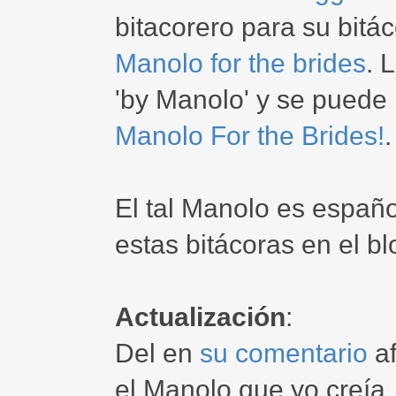
bitacorero para su bitá
Manolo for the brides
. 
'by Manolo' y se puede
Manolo For the Brides!
.
El tal Manolo es españ
estas bitácoras en el b
Actualización
:
Del en
su comentario
af
el Manolo que yo creía