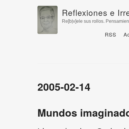
Reflexiones e Irr
Re[b|v]ele sus rollos. Pensamien
RSS
A
2005-02-14
Mundos imaginado