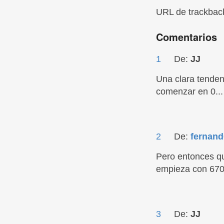
URL de trackback
Comentarios
1
De:
JJ
Una clara tenden
comenzar en 0...
2
De:
fernand
Pero entonces qu
empieza con 6703
3
De:
JJ