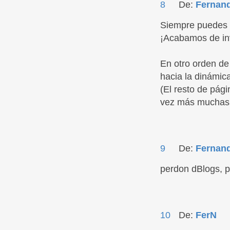
8
De:
Fernan
Siempre puedes h
¡Acabamos de inv
En otro orden de 
hacia la dinámica
(El resto de pág
vez más muchas p
9
De:
Fernan
perdon dBlogs, pa
10
De:
FerN