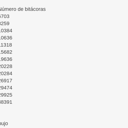
Número de bitácoras
6703
8259
10384
10636
11318
15682
19636
20228
20284
26917
29474
29925
38391
bujo