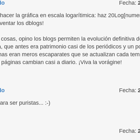
do
Fecha:
acer la gráfica en escala logarítimica: haz 20Log[numer
entar los dblogs!
cosas, opino los blogs permiten la evolución definitiva d
, que antes era patrimonio casi de los periódicos y un p
inas eran meros escaparates que se actualizan cada te
áginas cambian casi a diario. ¡Viva la vorágine!
do
Fecha:
ra ser puristas... :-)
Fecha: