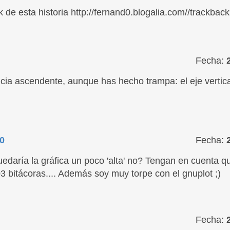
 de esta historia http://fernand0.blogalia.com//trackbac
Fecha:
cia ascendente, aunque has hecho trampa: el eje vertic
0
Fecha:
edaría la gráfica un poco 'alta' no? Tengan en cuenta q
 bitácoras.... Además soy muy torpe con el gnuplot ;)
Fecha: