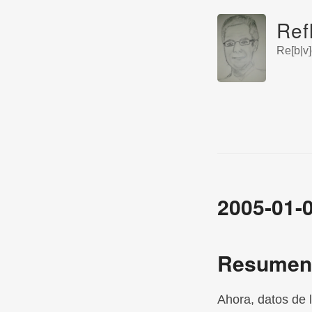
Ref
Re[b|v]
2005-01-
Resumen b
Ahora, datos de 