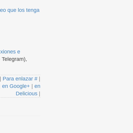
reo que los tenga
exiones e
 Telegram),
|
Para enlazar #
|
|
en Google+
|
en
Delicious
|