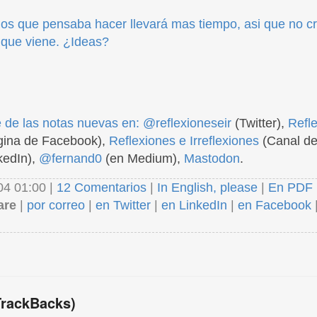
ulos que pensaba hacer llevará mas tiempo, asi que no c
 que viene. ¿Ideas?
 de las notas nuevas en:
@reflexioneseir
(Twitter),
Refl
ina de Facebook),
Reflexiones e Irreflexiones
(Canal de
kedIn),
@fernand0
(en Medium),
Mastodon
.
04 01:00 |
12 Comentarios
|
In English, please
|
En PDF
are
|
por correo
|
en Twitter
|
en LinkedIn
|
en Facebook
TrackBacks)