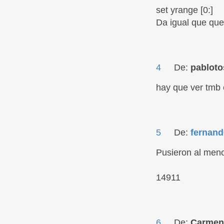
set yrange [0:]
Da igual que que
4
De:
pabloto
hay que ver tmb 
5
De:
fernand
Pusieron al meno
14911
6
De:
Carmen