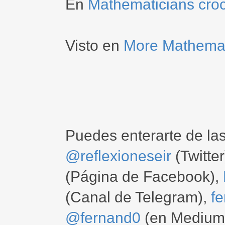
En
Mathematicians cro
Visto en
More Mathemati
Puedes enterarte de la
@reflexioneseir
(Twitter
(Página de Facebook),
(Canal de Telegram),
f
@fernand0
(en Medium