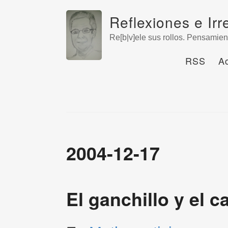
Reflexiones e Irr
Re[b|v]ele sus rollos. Pensamien
RSS
A
2004-12-17
El ganchillo y el c