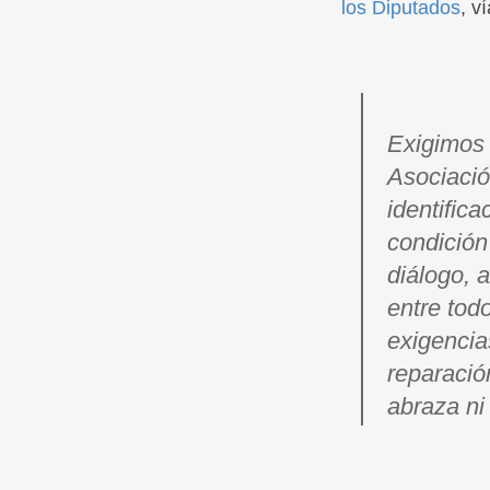
los Diputados
, v
Exigimos 
Asociació
identifica
condición 
diálogo, 
entre tod
exigencia
reparació
abraza ni