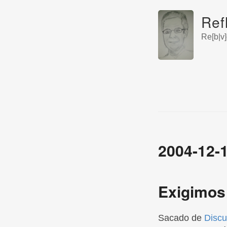
Ref
Re[b|v]
2004-12-
Exigimos
Sacado de
Discu