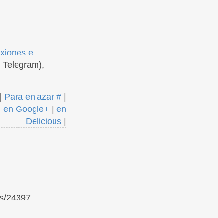
exiones e
 Telegram),
|
Para enlazar #
|
|
en Google+
|
en
Delicious
|
ks/24397