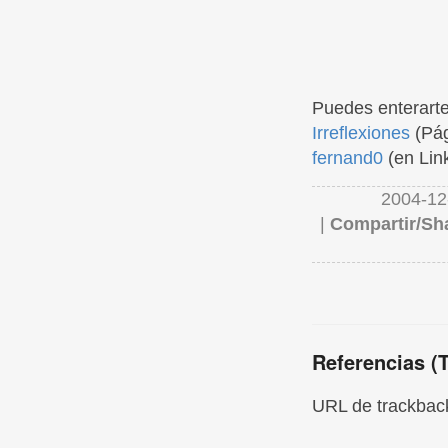
Puedes enterarte
Irreflexiones
(Pág
fernand0
(en Lin
2004-12
|
Compartir/Sh
Referencias (
URL de trackback