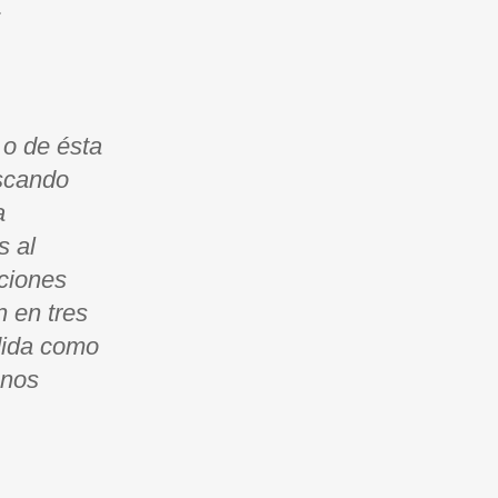
.
 o de ésta
uscando
a
s al
uciones
n en tres
ndida como
 nos