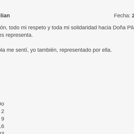
lian
Fecha:
ón, todo mi respeto y toda mi solidaridad hacia Doña Pi
es representa.
a me sentí, yo también, representado por ella.
Do
2
9
16
23