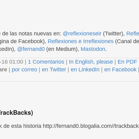
 de las notas nuevas en:
@reflexioneseir
(Twitter),
Refl
ina de Facebook),
Reflexiones e Irreflexiones
(Canal de
kedIn),
@fernand0
(en Medium),
Mastodon
.
-16 01:00 |
1 Comentarios
|
In English, please
|
En PDF
are
|
por correo
|
en Twitter
|
en LinkedIn
|
en Facebook
TrackBacks)
 de esta historia http://fernand0.blogalia.com//trackbac