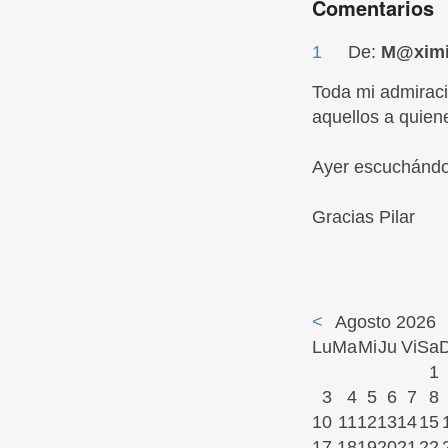
Comentarios
1
De:
M@ximi
Toda mi admiraci
aquellos a quien
Ayer escuchándol
Gracias Pilar
<
Agosto 2026
Lu
Ma
Mi
Ju
Vi
Sa
1
3
4
5
6
7
8
10
11
12
13
14
15
17
18
19
20
21
22