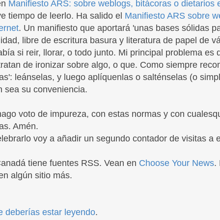
 en
Manifiesto ARS: sobre weblogs, bitácoras o dietarios 
e tiempo de leerlo. Ha salido el
Manifiesto ARS sobre we
ternet
. Un manifiesto que aportará 'unas bases sólidas p
idad, libre de escritura basura y literatura de papel de v
ía si reir, llorar, o todo junto. Mi principal problema es 
 tratan de ironizar sobre algo, o que. Como siempre re
as': leánselas, y luego aplíquenlas o salténselas (o sim
n sea su conveniencia.
hago voto de
im
pureza, con estas normas y con cualesqu
ras. Amén.
ebrarlo voy a añadir un segundo contador de visitas a est
Canadá tiene fuentes RSS. Vean en
Choose Your News
.
en algún sitio más.
e deberías estar leyendo
.