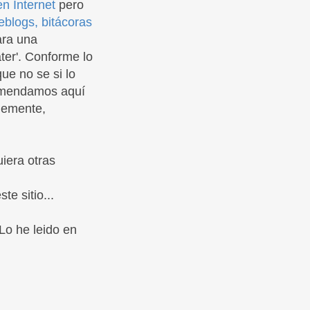
en Internet
pero
blogs, bitácoras
ara una
áter'. Conforme lo
que no se si lo
comendamos aquí
plemente,
iera otras
e sitio...
 Lo he leido en