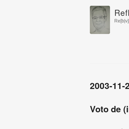
Ref
Re[b|v]
2003-11-
Voto de 