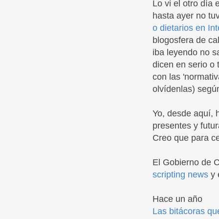
Lo vi el otro día
hasta ayer no tuv
o dietarios en In
blogosfera de cal
iba leyendo no sab
dicen en serio o
con las 'normativ
olvídenlas) segú
Yo, desde aquí, 
presentes y futu
Creo que para cel
El Gobierno de 
scripting news
y 
Hace un año
Las bitácoras qu