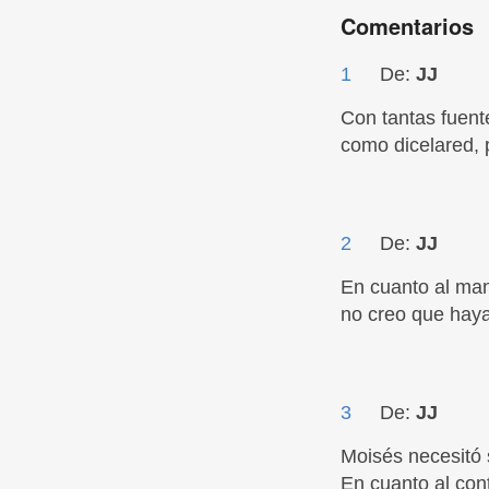
Comentarios
1
De:
JJ
Con tantas fuente
como dicelared, 
2
De:
JJ
En cuanto al mani
no creo que hay
3
De:
JJ
Moisés necesitó 
En cuanto al co