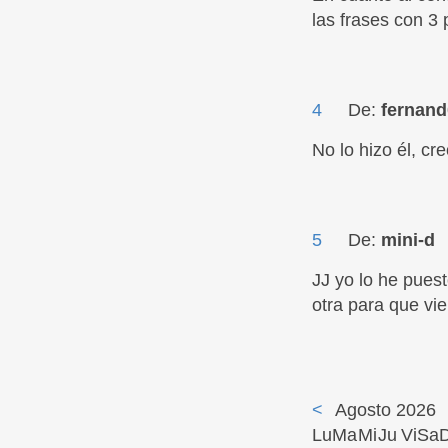
las frases con 3 
4
De:
fernand
No lo hizo él, cre
5
De:
mini-d
JJ yo lo he pues
otra para que vie
<
Agosto 2026
Lu
Ma
Mi
Ju
Vi
Sa