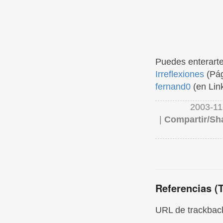
Puedes enterarte
Irreflexiones
(Pág
fernand0
(en Lin
2003-11
|
Compartir/Sh
Referencias (
URL de trackback