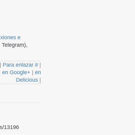
exiones e
 Telegram),
|
Para enlazar #
|
|
en Google+
|
en
Delicious
|
ks/13196