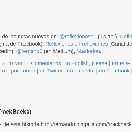
 de las notas nuevas en:
@reflexioneseir
(Twitter),
Refl
ina de Facebook),
Reflexiones e Irreflexiones
(Canal de
kedIn),
@fernand0
(en Medium),
Mastodon
.
-21 18:34 |
5 Comentarios
|
In English, please
|
En PDF
are
|
por correo
|
en Twitter
|
en LinkedIn
|
en Facebook
TrackBacks)
 de esta historia http://fernand0.blogalia.com//trackbac