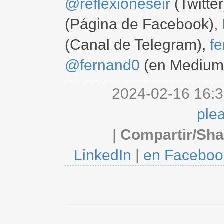
@reflexioneseir
(Twitter
(Página de Facebook),
(Canal de Telegram),
f
@fernand0
(en Medium
2024-02-16 16:3
ple
|
Compartir/Sha
LinkedIn
|
en Faceboo